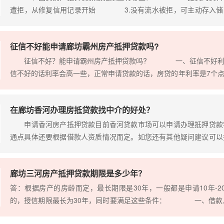
遭拒，从修复信用记录开始 3.没有流水被拒，可主动存入
提供夫妻双方收入证明 5.机构政策紧缩。可考虑多家机
险控制不同，在贷款资料完整的情况下如果被拒可以考虑其他银行，
征信不好能申请廊坊霸州房产抵押贷款吗?
上也有所不同，这样尝试…
征信不好？能申请霸州房产抵押贷款吗? 一、征信不好
信不好的话利率会高一些，正常申请贷款的话，房贷的年利率是7个
求你必须付8个点甚至更高的年利率，这样才可能批准你的
房产抵押贷款审批额度会有变化，你原本办理房产抵押贷款可以申请
在廊坊香河办理房抵贷款找中介的好处？
的影响，银行只能够批给你…
申请香河房产抵押贷款目前香河贷款市场可以申请办理抵押贷款
通点具体还要根据借款人资质情况而定。如您还有其他疑问建议可以
您全程一对一匹配贷款方案，一站式申请办理香河房产抵押贷款，让
约融资成本！ 01、香河房产抵押贷款中介掌握的渠道多
廊坊三河房产抵押贷款期限是多少年？
人，并不了解市场上有哪些贷款机…
答：根据房产的房龄而定，最长期限是30年，一般都是申请10年
的，授信期限最长为30年，同时要满足这些条件： 一、借款人
并且要符合我国发行的关于授信行业单位优质的客户的有关规定;借