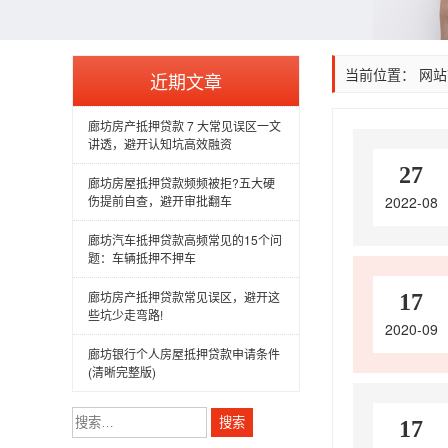
当前位置：
网站
近期文章
廊坊房产抵押贷款 7 大常见误区一文
讲透，避开认知坑高效融资
27
廊坊房屋抵押贷款频频被拒?五大硬
伤提前自查，避开审批翻车
2022-08
廊坊汽车抵押贷款高频常见的15个问
题：车辆抵押不押车
廊坊房产抵押贷款常见误区，避开这
17
些坑少走弯路!
2020-09
廊坊银行个人房屋抵押贷款申请条件
(清晰完整版)
搜
17
索：