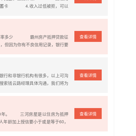
储蓄卡 4.收入过低被拒，可以
构 每家贷款机构的放款规定及风
因为每家银行在对借款人的申请条件
查看详情
利率多少 霸州房产抵押贷款征
点，但因为你有不良信用记录，银行要
贷款。 二、贷款额度降低 霸州
到100万的贷款，但是受到不良记录
查看详情
银行和非银行机构有很多，以上可沟
搜索钱云路经理具体沟通，我们将为
您省时省力成功办理贷款的同时，节
 普通人贷款，特别是初次贷款的
查看详情
-20年。 三河房屋是以住房为抵押
年龄加上授信要小于或是等于60，
款人年龄加上授信期限小于或者是等于