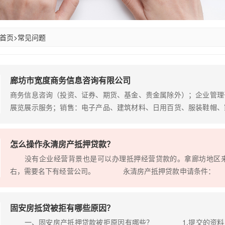
首页
>
常见问题
廊坊市宽度商务信息咨询有限公司
商务信息咨询（投资、证券、期货、基金、贵金属除外）；企业管理
展览展示服务；销售：电子产品、建筑材料、日用百货、服装鞋帽、
须经批准的项目，经相关部门批准后方可开展经营活动）
怎么操作永清房产抵押贷款？
没有企业经营背景也是可以办理抵押经营贷款的。拿廊坊地区来说，
右，需要名下有经营公司。 永清房产抵押贷款申请条件
有稳定的经济收入，有偿还贷款本息的能力，无不良信用记
证; 4、借款人年龄要求65周岁以内; 5、房龄35以内
固安房抵贷被拒有哪些原因？
上市交易； …
一、固安房产抵押贷款被拒原因有哪些？ 1.提交的资料