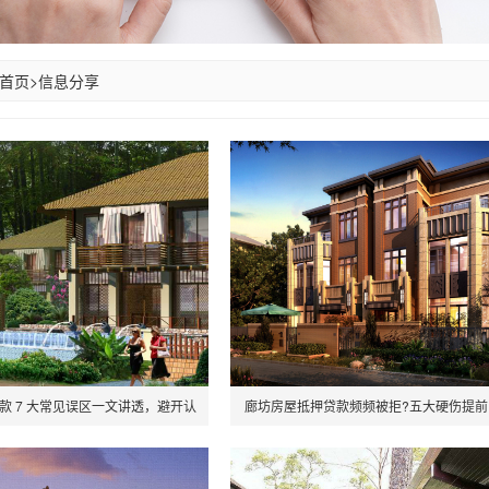
首页
>
信息分享
款 7 大常见误区一文讲透，避开认
廊坊房屋抵押贷款频频被拒?五大硬伤提
知坑高效融资
避开审批翻车