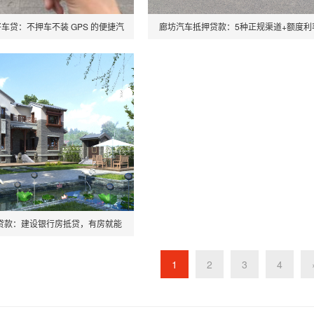
车贷：不押车不装 GPS 的便捷汽
廊坊汽车抵押贷款：5种正规渠道+额度利
车抵押贷款产品
析，缺钱速看!
贷款：建设银行房抵贷，有房就能
贷!
1
2
3
4