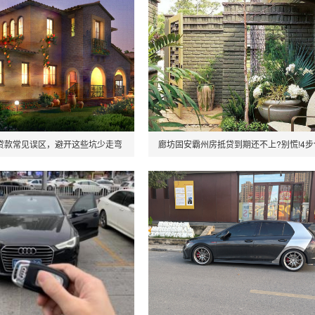
贷款常见误区，避开这些坑少走弯
廊坊固安霸州房抵贷到期还不上?别慌!4
路!
住房子和征信