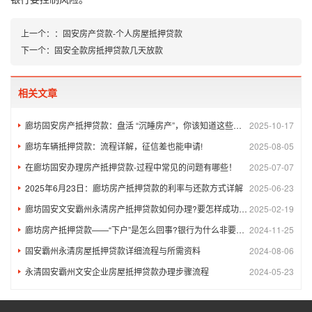
上一个：
：
固安房产贷款-个人房屋抵押贷款
下一个：
固安全款房抵押贷款几天放款
相关文章
廊坊固安房产抵押贷款：盘活 “沉睡房产”，你该知道这些关键信息
2025-10-17
廊坊车辆抵押贷款：流程详解，征信差也能申请!
2025-08-05
在廊坊固安办理房产抵押贷款-过程中常见的问题有哪些！
2025-07-07
2025年6月23日：廊坊房产抵押贷款的利率与还款方式详解​
2025-06-23
廊坊固安文安霸州永清房产抵押贷款如何办理?要怎样成功申请?
2025-02-19
廊坊房产抵押贷款——“下户”是怎么回事?银行为什么非要跑一趟看看?
2024-11-25
固安霸州永清房屋抵押贷款详细流程与所需资料
2024-08-06
永清固安霸州文安企业房屋抵押贷款办理步骤流程
2024-05-23