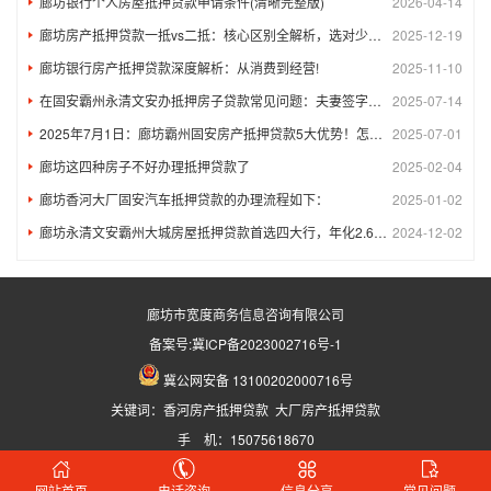
廊坊银行个人房屋抵押贷款申请条件(清晰完整版)
2026-04-14
廊坊房产抵押贷款一抵vs二抵：核心区别全解析，选对少花冤枉钱
2025-12-19
廊坊银行房产抵押贷款深度解析：从消费到经营!
2025-11-10
在固安霸州永清文安办抵押房子贷款常见问题：夫妻签字、征信审核及与房贷的区别
2025-07-14
2025年7月1日：廊坊霸州固安房产抵押贷款5大优势！怎么选银行？
2025-07-01
廊坊这四种房子不好办理抵押贷款了
2025-02-04
廊坊香河大厂固安汽车抵押贷款的办理流程如下：
2025-01-02
廊坊永清文安霸州大城房屋抵押贷款首选四大行，年化2.6%，先息后本！
2024-12-02
廊坊市宽度商务信息咨询有限公司
备案号:
冀ICP备2023002716号-1
冀公网安备 13100202000716号
关键词：
香河房产抵押贷款
大厂房产抵押贷款
手 机：15075618670
网站首页
电话咨询
信息分享
常见问题