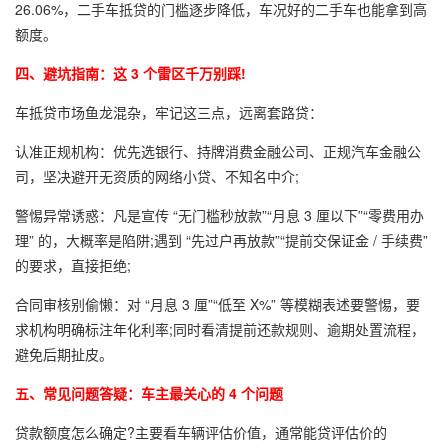
26.06%，二手车抵贷的门槛逐步降低，车况好的二手车也能拿到高
额度。
四、避坑指南：这 3 个雷区千万别踩!
车抵贷市场鱼龙混杂，牢记这三点，远离套路贷：
认准正规机构：优先选银行、持牌消费金融公司、正规汽车金融公
司，坚决避开无资质的网络小贷、不知名中介;
警惕异常诱惑：凡是宣传 “无门槛秒放款”“月息 3 厘以下”“零费用办
理” 的，大概率是陷阱;遇到 “先过户再放款”“提前交保证金 / 手续费”
的要求，直接拒绝;
合同审核别偷懒：对 “月息 3 厘”“低至 X%” 等模糊表述要警惕，要
求机构明确标注年化利率;同时看清提前还款规则、逾期处置流程，
避免后期扯皮。
五、常见问题答疑：车主最关心的 4 个问题
贷款额度怎么确定?主要看车辆评估价值，通常能贷评估价的