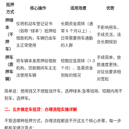
抵押
核心操作
适用场景
优势
方式
押绿
仅将机动车登记证书
长期资金周转（通
本
不影响用车，
（俗称 “绿本”）抵押给
常 6 个月以上）、
（不
手续灵活，适
借款机构，车辆仍由车
日常需要用车通勤
押
合长期规划
主正常使用
的人群
车）
押车
手续简单，放
将车辆本身质押给借款
短期应急周转（1-3
（质
款速度更快，
机构，贷款期间车主无
个月）、急需资金
押车
对征信要求相
法使用车辆
到账的情况
辆）
对宽松
简单说：想用钱又不想耽误开车，选押绿本;急等钱用、短期内用不
到车，选押车。
二、五步搞定车抵贷：办理流程实操详解
不管选哪种抵押方式，办理流程都逃不开这五个核心步骤，每一步
都有关键注意点：