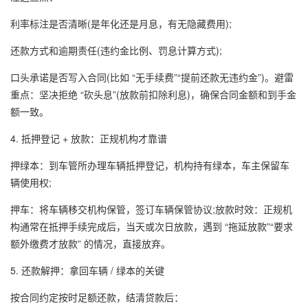
利率标注是否清晰(是年化还是月息，有无隐藏费用);
还款方式和逾期责任(违约金比例、罚息计算方式);
口头承诺是否写入合同(比如 “无手续费”“提前还款无违约金”)。避雷
重点：坚决拒绝 “砍头息”(放款前扣除利息)，确保合同金额和到手金
额一致。
4. 抵押登记 + 放款：正规机构才靠谱
押绿本：到车管所办理车辆抵押登记，机构持有绿本，车主保留车
辆使用权;
押车：将车辆移交机构保管，签订车辆保管协议;放款时效：正规机
构通常在抵押手续完成后，当天或次日放款，遇到 “拖延放款”“要求
额外缴费才放款” 的情况，直接放弃。
5. 还款解押：拿回车辆 / 绿本的关键
按合同约定按时足额还款，结清贷款后：