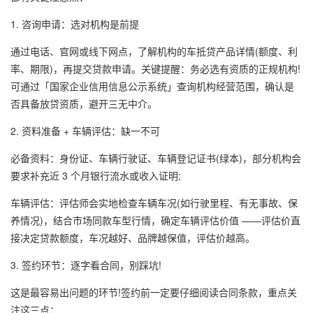
1. 咨询申请：选对机构是前提
通过电话、官网或线下网点，了解机构的车抵贷产品详情(额度、利
率、期限)，再提交贷款申请。关键提醒：务必选有资质的正规机构!
可通过「国家企业信用信息公示系统」查询机构经营范围，确认是
否具备放贷资质，避开三无中介。
2. 资料准备 + 车辆评估：缺一不可
必备资料：身份证、车辆行驶证、车辆登记证书(绿本)，部分机构会
要求补充近 3 个月银行流水或收入证明;
车辆评估：评估师会实地检查车辆车况(如行驶里程、有无事故、保
养情况)，结合市场同款车型行情，确定车辆评估价值 ——评估价直
接决定贷款额度，车况越好、品牌越保值，评估价越高。
3. 签约环节：逐字看合同，别踩坑!
这是最容易出问题的环节!签约前一定要仔细阅读合同条款，重点关
注这三点：