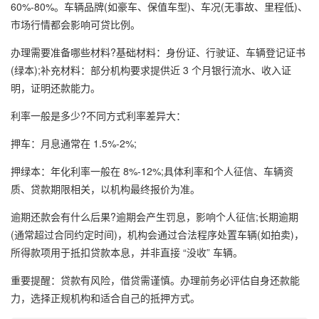
60%-80%。车辆品牌(如豪车、保值车型)、车况(无事故、里程低)、
市场行情都会影响可贷比例。
办理需要准备哪些材料?基础材料：身份证、行驶证、车辆登记证书
(绿本);补充材料：部分机构要求提供近 3 个月银行流水、收入证
明，证明还款能力。
利率一般是多少?不同方式利率差异大：
押车：月息通常在 1.5%-2%;
押绿本：年化利率一般在 8%-12%;具体利率和个人征信、车辆资
质、贷款期限相关，以机构最终报价为准。
逾期还款会有什么后果?逾期会产生罚息，影响个人征信;长期逾期
(通常超过合同约定时间)，机构会通过合法程序处置车辆(如拍卖)，
所得款项用于抵扣贷款本息，并非直接 “没收” 车辆。
重要提醒：贷款有风险，借贷需谨慎。办理前务必评估自身还款能
力，选择正规机构和适合自己的抵押方式。