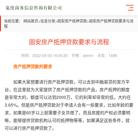
当前位置：
网站首页
>
信息分享
>
固安房产抵押贷款
>
固安房产抵押贷款要求与流
程
固安房产抵押贷款要求与流程
时间：2022-05-03 16:45:35
作者：admin
点击：1496
房产抵押贷款的要求
如果大家想要进行房产抵押贷款，可以去到中融易贷的官方平
台，在这里就为大家提供了房产抵押贷款的产品，房产抵押的额度
是非常大的，额度可以达到2000万，它的利率却非常的低，大约在
3.65%。但是房产抵押贷款对于申请人会有一些要求，比如年龄的要
求，如果是60岁以上就需要子女共借了，而且房屋的产权必须要明
晰，能够提供贷款机构认可的抵押物等等，如果满足这些条件，就
可以进行房产抵押贷款了。