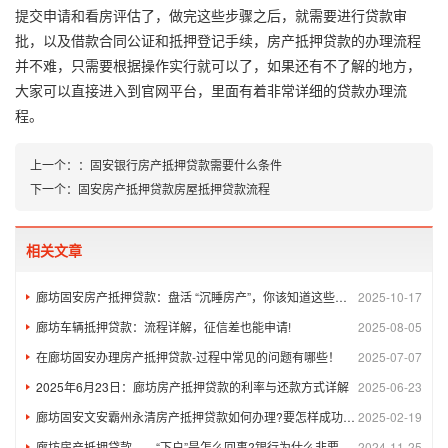
提交申请和看房评估了，做完这些步骤之后，就需要进行贷款审
批，以及借款合同公证和抵押登记手续，房产抵押贷款的办理流程
并不难，只需要根据操作实行就可以了，如果还有不了解的地方，
大家可以直接进入到官网平台，里面有着非常详细的贷款办理流
程。
上一个：
：
固安银行房产抵押贷款需要什么条件
下一个：
固安房产抵押贷款房屋抵押贷款流程
相关文章
廊坊固安房产抵押贷款：盘活 “沉睡房产”，你该知道这些关键信息
2025-10-17
廊坊车辆抵押贷款：流程详解，征信差也能申请!
2025-08-05
在廊坊固安办理房产抵押贷款-过程中常见的问题有哪些！
2025-07-07
2025年6月23日：廊坊房产抵押贷款的利率与还款方式详解​
2025-06-23
廊坊固安文安霸州永清房产抵押贷款如何办理?要怎样成功申请?
2025-02-19
廊坊房产抵押贷款——“下户”是怎么回事?银行为什么非要跑一趟看看?
2024-11-25