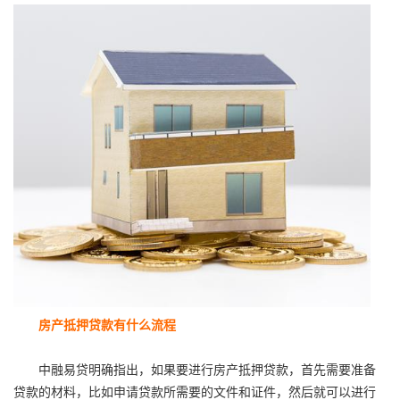
房产抵押贷款有什么流程
中融易贷明确指出，如果要进行房产抵押贷款，首先需要准备
贷款的材料，比如申请贷款所需要的文件和证件，然后就可以进行