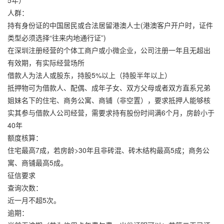
5年）
人群：
持有身份证的中国居民或合法居留港澳人士(港澳客户开户时，证件
类型必须选择“往来内地通行证”)
在深圳注册经营的个体工商户或小微企业，公司注册一年且无超出
有效期，有实际经营场所
借款人为法人或股东，持股5%以上（持股半年以上）
抵押物可为借款人、配偶、成年子女、双方父母或者双方直系兄弟
姐妹名下的住宅、商务公寓、商铺（非空置），要求抵押人能够核
实其参与借款人公司经营，需要求持有股份时间满6个月，房龄小于
40年
额度核算：
住宅最高7成，若房龄>30年且非砖混、砖木结构最高5成；商务公
寓、商铺最高5成。
征信要求
查询次数：
近一月不超5次。
逾期：