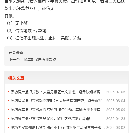
当前无逾期（若为信用卡年费欠费，出份证明可以；若第二天已还
款出示还款截图），征信无
其他：
（1）无小额
（2）信贷笔数不超3笔
（3）征信不出现关注、止付、呆账、冻结
已是最新
下一个：
10年期房产抵押贷款
相关文章
廊坊房产抵押贷款 7 大常见误区一文讲透，避开认知坑高效融资
2026-07-06
廊坊房屋抵押贷款频频被拒?五大硬伤提前自查，避开审批翻车
2026-06-04
廊坊汽车抵押贷款高频常见的15个问题：车辆抵押不押车
2026-05-09
廊坊房产抵押贷款常见误区，避开这些坑少走弯路!
2026-04-28
廊坊固安霸州房抵贷到期还不上?别慌!4步合法保住房子和征信
2026-03-02