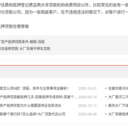
费和抵押登记费这两大非贷款机构收费项目以外，比较常见的会有一些
部分贷款公司，因为一些瑕疵客户，在不违规违法的情况下，对客户进行
押贷款在哪里做
厂房产抵押贷款条件-期限-流程
汽车抵押贷款-大厂车辆不押车贷款
款怎么贷9成？流程、条件与注意事项全解析！
2025-10-21
在廊坊香河
抵押贷款解抵押几天-房屋抵押手续资料-房屋个人贷款公司
2024-05-14
大厂香河三河
房产抵押贷款为什么需要提供征信和流水
2023-12-11
廊坊大厂汽车
款哪个银行好?怎么选择?大厂贷款代办公司
2023-09-26
大厂房屋抵押