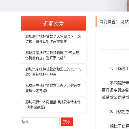
当前位置：
网站
近期文章
廊坊房产抵押贷款 7 大常见误区一文
讲透，避开认知坑高效融资
廊坊房屋抵押贷款频频被拒?五大硬
伤提前自查，避开审批翻车
1、比较申
廊坊汽车抵押贷款高频常见的15个问
题：车辆抵押不押车
不同银行申请
廊坊房产抵押贷款常见误区，避开这
否具备变现的
些坑少走弯路!
或贷款公司贷
廊坊银行个人房屋抵押贷款申请条件
(清晰完整版)
2、比较贷
搜
索：
相比于信用贷