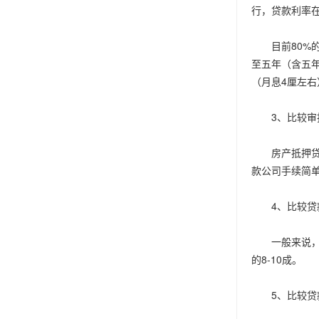
行，贷款利率
目前80%的银
至五年（含五年
（月息4厘左右
3、比较审
房产抵押贷款
款公司手续简
4、比较贷
一般来说，房
的8-10成。
5、比较贷