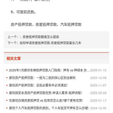
8、可提前还款。
房产抵押贷款、房屋抵押贷款、汽车抵押贷款
上一个：
：
房屋抵押贷款额度怎么提高
下一个：
如何申请房屋抵押贷款-房屋抵押贷款最长几年
相关文章
2026年1月廊坊车辆抵押贷款入门指南：押车 vs 押绿本 办理流程！
2026-01-15
廊坊房产抵押贷款：一抵与二抵的核心区别全解析
2025-12-08
廊坊房产抵押贷款：这些必要条件必须满足!​
2025-11-07
廊坊固安永清房产抵押贷款优势-申请人要求-抵押流程！
2025-05-09
在廊坊办理房屋抵押贷 vs 信用贷怎么选?哪个更有优势!
2025-01-17
廊坊个人汽车抵押贷款的类别，个人车抵贷不押车怎么办理!
2024-12-30