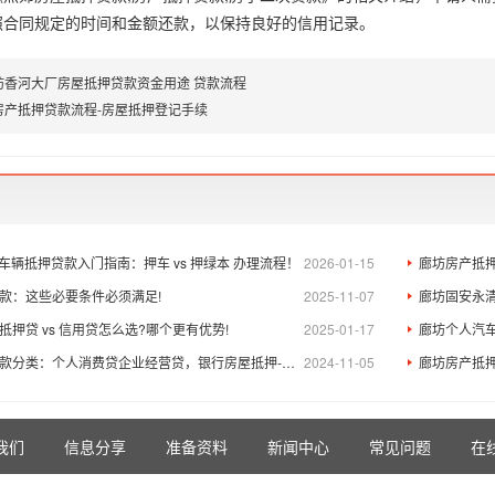
照合同规定的时间和金额还款，以保持良好的信用记录。
坊香河大厂房屋抵押贷款资金用途 贷款流程
房产抵押贷款流程-房屋抵押登记手续
坊车辆抵押贷款入门指南：押车 vs 押绿本 办理流程！
2026-01-15
廊坊房产抵
款：这些必要条件必须满足!​
2025-11-07
廊坊固安永清
押贷 vs 信用贷怎么选?哪个更有优势!
2025-01-17
廊坊个人汽
：个人消费贷企业经营贷，银行房屋抵押-民间房屋抵押-房屋二次抵押
2024-11-05
廊坊房产抵
我们
信息分享
准备资料
新闻中心
常见问题
在