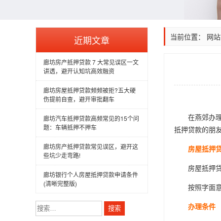
当前位置：
网站
近期文章
廊坊房产抵押贷款 7 大常见误区一文
讲透，避开认知坑高效融资
廊坊房屋抵押贷款频频被拒?五大硬
伤提前自查，避开审批翻车
在燕郊办理房
廊坊汽车抵押贷款高频常见的15个问
题：车辆抵押不押车
抵押贷款的朋
廊坊房产抵押贷款常见误区，避开这
房屋抵押
些坑少走弯路!
房屋抵押贷款
廊坊银行个人房屋抵押贷款申请条件
(清晰完整版)
按照字面意思
搜
办理条件
索：