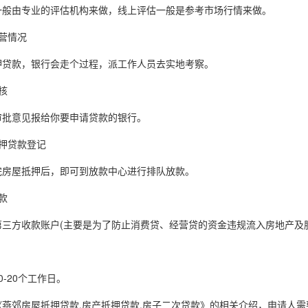
由专业的评估机构来做，线上评估一般是参考市场行情来做。
营情况
款，银行会走个过程，派工作人员去实地考察。
核
意见报给你要申请贷款的银行。
押贷款登记
屋抵押后，即可到放款中心进行排队放款。
款
方收款账户(主要是为了防止消费贷、经营贷的资金违规流入房地产及股
-20个工作日。
郊房屋抵押贷款,房产抵押贷款,房子二次贷款》的相关介绍，申请人需