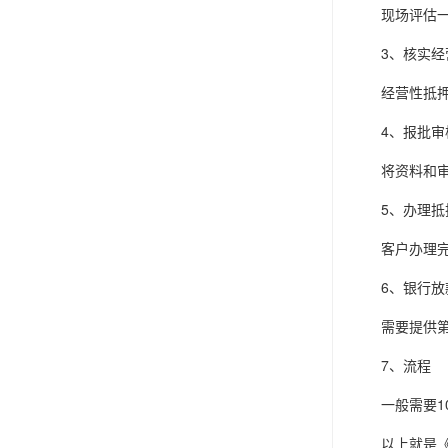
现场评估一般
3、核实经
经营性抵押贷
4、报批审
将资料和审批
5、办理抵
客户办理完房
6、银行放
需要提供第三
7、流程
一般需要10
以上就是《燕