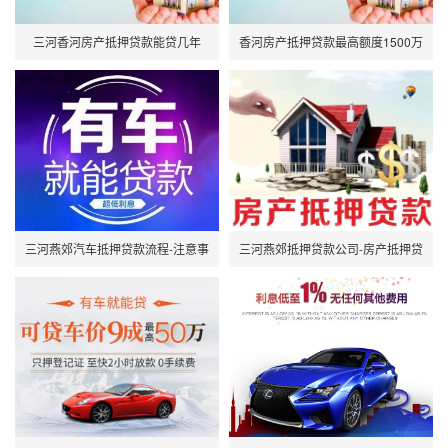
三河香河房产抵押贷款能贷几年
香河房产抵押贷款最高额度1500万
三河燕郊汽车抵押贷款流程-注意事
三河燕郊抵押贷款公司-房产抵押贷
项
款