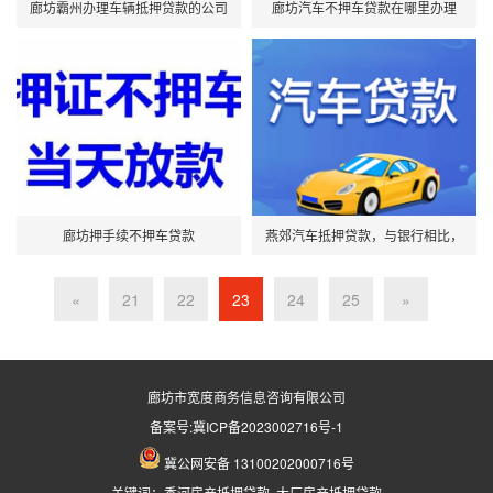
廊坊霸州办理车辆抵押贷款的公司
廊坊汽车不押车贷款在哪里办理
廊坊押手续不押车贷款
燕郊汽车抵押贷款，与银行相比，
典当行的优势：
«
21
22
23
24
25
»
廊坊市宽度商务信息咨询有限公司
备案号:
冀ICP备2023002716号-1
冀公网安备 13100202000716号
关键词：
香河房产抵押贷款
大厂房产抵押贷款